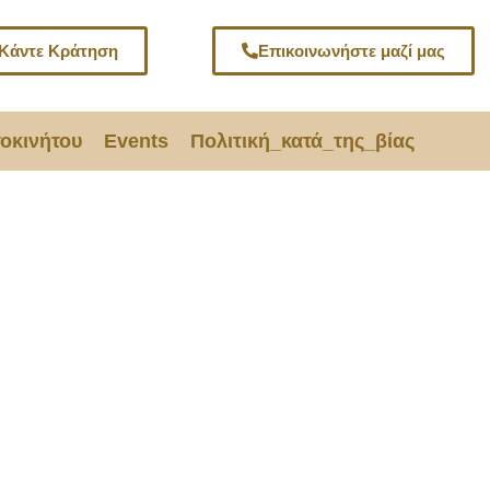
Κάντε Κράτηση
Επικοινωνήστε μαζί μας
τοκινήτου
Events
Πολιτική_κατά_της_βίας